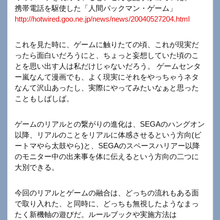
携帯電話を駆使した「人間パックマン・ゲーム」
http://hotwired.goo.ne.jp/news/news/20040527204.html
これを見た時に、ゲームに触りたての頃、これが現実だ
ったら面白いだろうにと、ちょっと妄想していた頃のこ
とを思い出す人は私だけじゃないだろう。 ゲームセンタ
ー嵐なんて漫画でも、よく現実にそれをやっちゃうネタ
なんて沢山あったし、実際にやってみたいなぁと思った
こともしばしば。
ゲームのリアルとの繋がりの進化は、SEGAのハングオン
以降、リアルのことをリアルに体感させるという方向(ビ
ートマやら太鼓やら)と、SEGAのスペースハリアー以降
のモニター中の出来事を体に伝えるという方向の二つに
大別できる。
今回のリアルとゲームの融合は、どっちの流れもある面
で取り入れた、と同時に、どっちも無視したようなまっ
たく新機軸の遊びだ。ルールブックや実施方法は