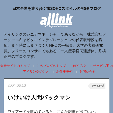
日本全国を渡り歩く旅SOHOスタイルのMGRブログ
アイリンクのシニアマネージャーでありながら、株式会社ソ
ーシャルキャピタルインテグレーションの代表取締役を務
め、また時にはまちづくりNPOの平職員、大学の客員研究
員、フリーのコンサルでもある「一人産学官民連携体」舟橋
正浩のブログです。
会社サイトのトップ
このブログのトップ
ぱぐろぐ
サービス案内
アイリンクのこと
お仕事事例
お問い合せ
2004.06.10
ゲームの話
いけいけ人間パックマン
ワイアードを眺めていると、こんな記事が出ていた。