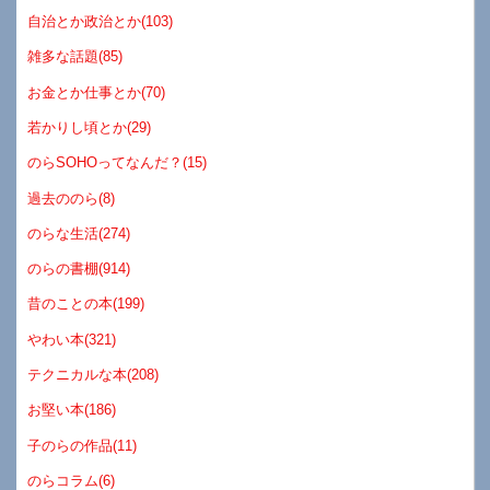
自治とか政治とか(103)
雑多な話題(85)
お金とか仕事とか(70)
若かりし頃とか(29)
のらSOHOってなんだ？(15)
過去ののら(8)
のらな生活(274)
のらの書棚(914)
昔のことの本(199)
やわい本(321)
テクニカルな本(208)
お堅い本(186)
子のらの作品(11)
のらコラム(6)