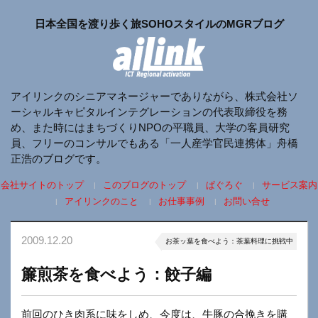
日本全国を渡り歩く旅SOHOスタイルのMGRブログ
アイリンクのシニアマネージャーでありながら、株式会社ソ
ーシャルキャピタルインテグレーションの代表取締役を務
め、また時にはまちづくりNPOの平職員、大学の客員研究
員、フリーのコンサルでもある「一人産学官民連携体」舟橋
正浩のブログです。
会社サイトのトップ
このブログのトップ
ぱぐろぐ
サービス案内
アイリンクのこと
お仕事事例
お問い合せ
2009.12.20
お茶ッ葉を食べよう：茶葉料理に挑戦中
簾煎茶を食べよう：餃子編
前回のひき肉系に味をしめ、今度は、牛豚の合挽きを購