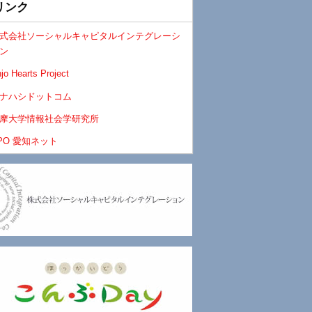
リンク
式会社ソーシャルキャピタルインテグレーシ
ン
jo Hearts Project
ナハシドットコム
摩大学情報社会学研究所
PO 愛知ネット