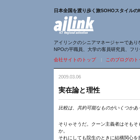
日本全国を渡り歩く旅SOHOスタイルの
アイリンクのシニアマネージャーであり
NPOの平職員、大学の客員研究員、フ
会社サイトのトップ
このブログのト
2009.03.06
実在論と理性
比較は、共約可能なものがいくつかあ
そりゃそうだ。クーン主義者はそもそ
か。
それにしても院生のときに結構関心を