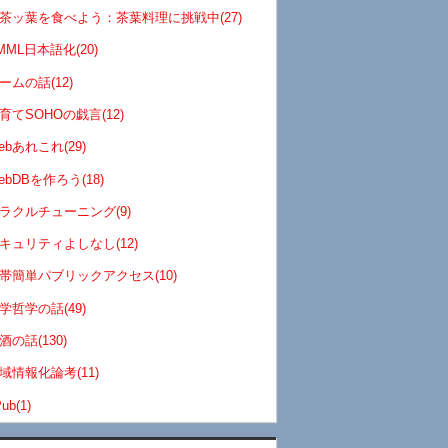
茶ッ葉を食べよう：茶葉料理に挑戦中(27)
MML日本語化(20)
ームの話(12)
育てSOHOの戯言(12)
ebあれこれ(29)
ebDBを作ろう(18)
ラクルチューニング(9)
キュリティよしなし(12)
帯簡単パブリックアクセス(10)
学哲学の話(49)
酒の話(130)
域情報化論考(11)
ub(1)