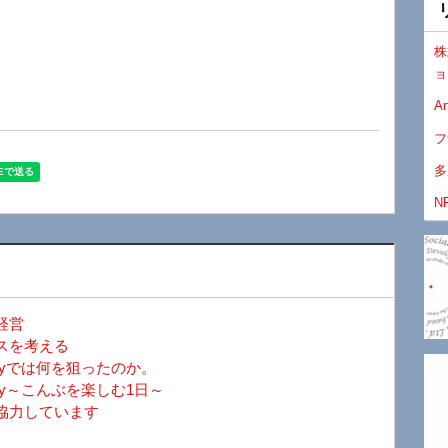
株
ョ
An
フ
多
N
経営
スを考える
ayでは何を狙ったのか。
y～こんぶを楽しむ1日～
協力しています