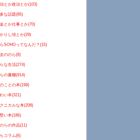
治とか政治とか(103)
多な話題(85)
金とか仕事とか(70)
かりし頃とか(29)
らSOHOってなんだ？(15)
去ののら(8)
らな生活(274)
らの書棚(914)
のことの本(199)
わい本(321)
クニカルな本(208)
堅い本(186)
のらの作品(11)
らコラム(6)