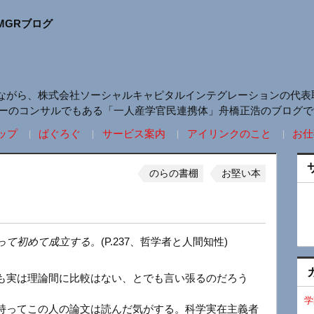
MGRブログ
ながら、株式会社ソーシャルキャピタルインテグレーションの代表
リーのコンサルでもある「一人産学官民連携体」舟橋正浩のブログで
ップ
ぱぐろぐ
サービス案内
アイリンクのこと
お仕
のらの書棚
お堅い本
って初めて成立する。
(P.237、哲学者と人間知性)
も実は理論間に比較はない、とでも言い張るのだろう
学
持ってこの人の論文は読んだ気がする。科学実在主義者