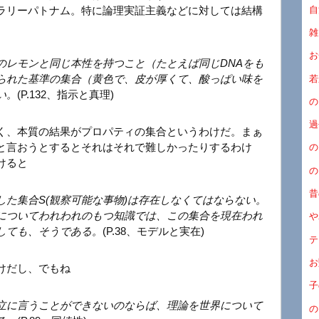
自
ラリーパトナム。特に論理実証主義などに対しては結構
雑
お
のレモンと同じ本性を持つこと（たとえば同じDNAをも
られた基準の集合（黄色で、皮が厚くて、酸っぱい味を
若
い。
(P.132、指示と真理)
の
過
く、本質の結果がプロパティの集合というわけだ。まぁ
と言おうとするとそれはそれで難しかったりするわけ
の
けると
の
昔
た集合S(観察可能な事物)は存在しなくてはならない。
についてわれわれのもつ知識では、この集合を現在われ
や
しても、そうである。
(P.38、モデルと実在)
テ
お
けだし、でもね
子
立に言うことができないのならば、理論を世界について
の