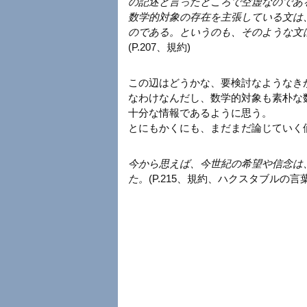
の記述と言ったところで空虚なのであ
数学的対象の存在を主張している文は
のである。というのも、そのような文
(P.207、規約)
この辺はどうかな、要検討なようなき
なわけなんだし、数学的対象も素朴な
十分な情報であるように思う。
とにもかくにも、まだまだ論じていく
今から思えば、今世紀の希望や信念は
た。
(P.215、規約、ハクスタブルの言葉