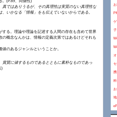
る。
(P.89、同値性)
お
、真ではありうるが、その真理性は実質のない真理性な
は、いかなる「情報」をも伝えていないからである。
P
ゲ
子
がする。理論や理論を記述する人間の存在も含めて世界
数の概念なんかは、情報の定義次第ではあるけどそれも
W
W
価値のあるジャンルということか。
オ
、賞賛に値するものであるとともに素朴なものであっ
セ
)
携
科
お
地
eP