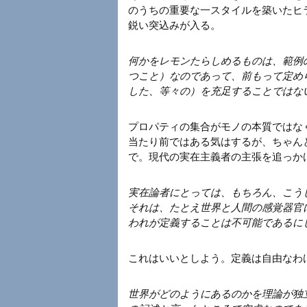
のうちの重要な一スタイルを築いたヒ
鋭い突込みが入る。
何かをレモンたらしめるものは、範例
つこと）なのであって、前もって定め
した、等々の）を充足することではな
プロパティの集合がモノの本質ではな
当たり前ではある気はするが、ちゃん
で。現代の実在主義者の主張を追っか
実在論者にとっては、もちろん、こうし
それは、たとえ世界と人間の感覚器官
われが定義することは不可能であるに
これはいいとしよう。定義は自由なわ
世界がどのようにあるのかを理論が独