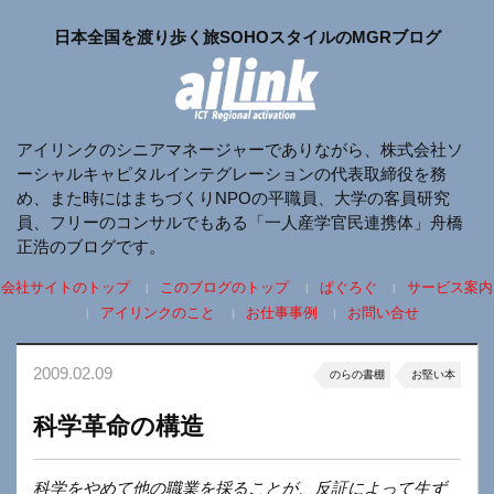
日本全国を渡り歩く旅SOHOスタイルのMGRブログ
アイリンクのシニアマネージャーでありながら、株式会社ソ
ーシャルキャピタルインテグレーションの代表取締役を務
め、また時にはまちづくりNPOの平職員、大学の客員研究
員、フリーのコンサルでもある「一人産学官民連携体」舟橋
正浩のブログです。
会社サイトのトップ
このブログのトップ
ぱぐろぐ
サービス案内
アイリンクのこと
お仕事事例
お問い合せ
2009.02.09
のらの書棚
お堅い本
科学革命の構造
科学をやめて他の職業を採ることが、反証によって生ず