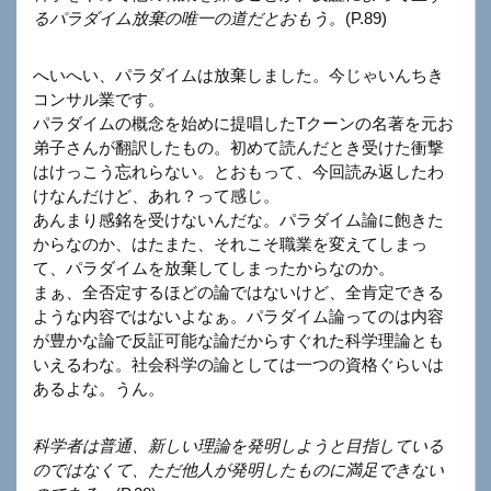
るパラダイム放棄の唯一の道だとおもう。
(P.89)
へいへい、パラダイムは放棄しました。今じゃいんちき
コンサル業です。
パラダイムの概念を始めに提唱したTクーンの名著を元お
弟子さんが翻訳したもの。初めて読んだとき受けた衝撃
はけっこう忘れらない。とおもって、今回読み返したわ
けなんだけど、あれ？って感じ。
あんまり感銘を受けないんだな。パラダイム論に飽きた
からなのか、はたまた、それこそ職業を変えてしまっ
て、パラダイムを放棄してしまったからなのか。
まぁ、全否定するほどの論ではないけど、全肯定できる
ような内容ではないよなぁ。パラダイム論ってのは内容
が豊かな論で反証可能な論だからすぐれた科学理論とも
いえるわな。社会科学の論としては一つの資格ぐらいは
あるよな。うん。
科学者は普通、新しい理論を発明しようと目指している
のではなくて、ただ他人が発明したものに満足できない