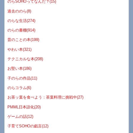
のらSOHOってなんだ？(15)
過去ののら(8)
のらな生活(274)
のらの書棚(914)
昔のことの本(199)
やわい本(321)
テクニカルな本(208)
お堅い本(186)
子のらの作品(11)
のらコラム(6)
お茶ッ葉を食べよう：茶葉料理に挑戦中(27)
PMML日本語化(20)
ゲームの話(12)
子育てSOHOの戯言(12)