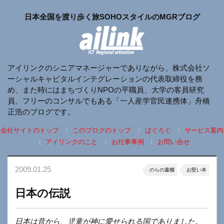
日本全国を渡り歩く旅SOHOスタイルのMGRブログ
アイリンクのシニアマネージャーでありながら、株式会社ソ
ーシャルキャピタルインテグレーションの代表取締役を務
め、また時にはまちづくりNPOの平職員、大学の客員研究
員、フリーのコンサルでもある「一人産学官民連携体」舟橋
正浩のブログです。
会社サイトのトップ
このブログのトップ
ぱぐろぐ
サービス案内
アイリンクのこと
お仕事事例
お問い合せ
2009.01.25
のらの書棚
お堅い本
日本の伝説
日本は昔から、児童が神に愛せられる国でありました。