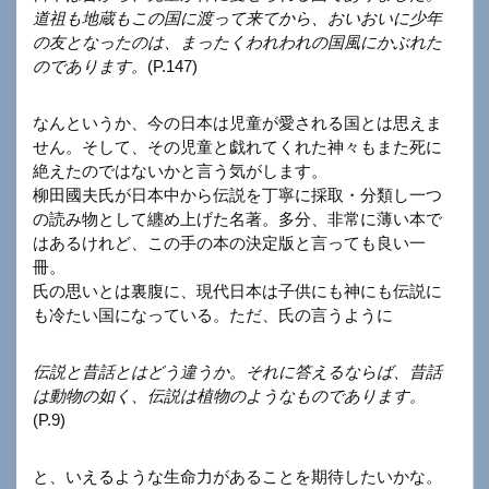
道祖も地蔵もこの国に渡って来てから、おいおいに少年
の友となったのは、まったくわれわれの国風にかぶれた
のであります。
(P.147)
なんというか、今の日本は児童が愛される国とは思えま
せん。そして、その児童と戯れてくれた神々もまた死に
絶えたのではないかと言う気がします。
柳田國夫氏が日本中から伝説を丁寧に採取・分類し一つ
の読み物として纏め上げた名著。多分、非常に薄い本で
はあるけれど、この手の本の決定版と言っても良い一
冊。
氏の思いとは裏腹に、現代日本は子供にも神にも伝説に
も冷たい国になっている。ただ、氏の言うように
伝説と昔話とはどう違うか。それに答えるならば、昔話
は動物の如く、伝説は植物のようなものであります。
(P.9)
と、いえるような生命力があることを期待したいかな。