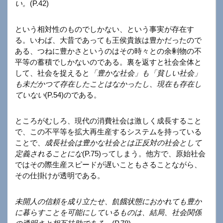
い。
(P.42)
という相対性のものでしかない、という事実が存在す
る。いわば、大昔であっても王侯貴族は豊かだったので
ある、つねに豊かさというのはその時々との余剰物の不
平等の蓄積でしかないのである。裏を返すと社会全体と
して、社会を捉えると
「豊かな社会」も「貧しい社会」
も未だかつて存在したことはなかったし、現在も存在し
ていない
(P.54)のである。
ところがむしろ、現代の消費社会は激しく成長すること
で、この不平等を拡大再生産するシステムを持っている
ことで、
成長社会は豊かな社会とは正反対の社会として
定義されることにな
(P.75)ってしまう。他方で、原始社会
ではその際生産スピードが遅いこともさることながら、
その仕掛けが透明である。
未開人の信頼を成り立たせ、飢餓状態におかれても豊か
に暮らすことを可能にしているものは、結局、社会関係