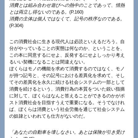
消費とは組み合わせ遊びへの熱中のことであって、情熱
とは両立し得ないのである。
(P.160)
消費の主体は個人ではなくて、記号の秩序なのである。
(P.304)
この消費社会に生きる現代人は必読といえるだろう。自
分がやっていることの実態は何なのか、ということを、
この本に同意するにせよ、反発するにせよしっかり考え
るいい契機になることは間違えない。
ぼくらはモノの機能を求めて消費するのではなく、モノ
が持つ記号と、その記号における差異化を求めて、そし
てその差異化を永久に続ける社会システムの一部として
消費を続けるという、消費行為の本質をついた鋭い指摘
に対して、ぼくらはなんと答えることができるのかがポ
スト消費社会を目指すうえで重要になる。そうでなけれ
ば、ぼくらは消費という社会労働を通じて社会システム
の奴隷といわれても仕方がないのだ。
「あなたの自動車を壊しなさい。あとは保険が引き受け