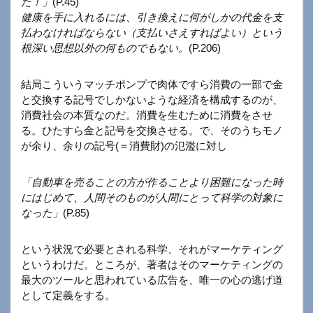
た！」
(P.45)
健康を手に入れるには、引き換えに何がしかの代金を支
払わなければならない（支払いさえすればよい）という
根深い思想以外の何ものでもない。
(P.206)
結局こういうマッチポンプで肉体ですら消費の一部で金
と交換する記号でしかないような経済を構成するのが、
消費社会の本質なのだ。消費を生むために消費をさせ
る。ひたすら金と記号を交換させる。で、そのうちモノ
が余り、余りの記号(＝消費財)の氾濫に対し
「自動車を売ることの方が作ることより困難になった時
にはじめて、人間そのものが人間にとって科学の対象に
なった」
(P.85)
という状況で必要とされる科学、それがマーケティング
というわけだ。ところが、著者はそのマーケティングの
最大のツールと思われている広告を、唯一の心の逃げ道
として定義をする。