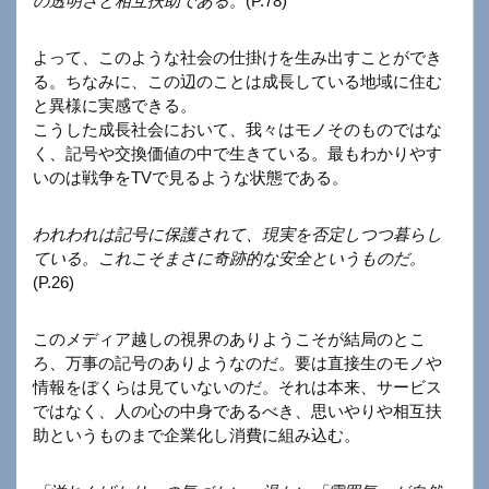
の透明さと相互扶助である。
(P.78)
よって、このような社会の仕掛けを生み出すことができ
る。ちなみに、この辺のことは成長している地域に住む
と異様に実感できる。
こうした成長社会において、我々はモノそのものではな
く、記号や交換価値の中で生きている。最もわかりやす
いのは戦争をTVで見るような状態である。
われわれは記号に保護されて、現実を否定しつつ暮らし
ている。これこそまさに奇跡的な安全というものだ。
(P.26)
このメディア越しの視界のありようこそが結局のとこ
ろ、万事の記号のありようなのだ。要は直接生のモノや
情報をぼくらは見ていないのだ。それは本来、サービス
ではなく、人の心の中身であるべき、思いやりや相互扶
助というものまで企業化し消費に組み込む。