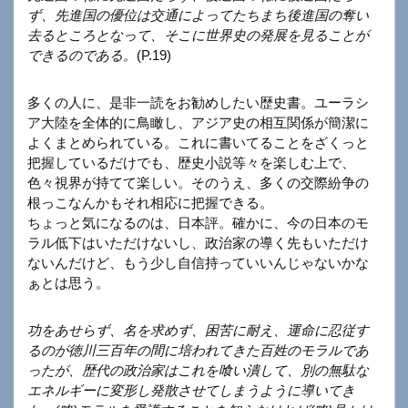
ず、先進国の優位は交通によってたちまち後進国の奪い
去るところとなって、そこに世界史の発展を見ることが
できるのである。
(P.19)
多くの人に、是非一読をお勧めしたい歴史書。ユーラシ
ア大陸を全体的に鳥瞰し、アジア史の相互関係が簡潔に
よくまとめられている。これに書いてることをざくっと
把握しているだけでも、歴史小説等々を楽しむ上で、
色々視界が持てて楽しい。そのうえ、多くの交際紛争の
根っこなんかもそれ相応に把握できる。
ちょっと気になるのは、日本評。確かに、今の日本のモ
ラル低下はいただけないし、政治家の導く先もいただけ
ないんだけど、もう少し自信持っていいんじゃないかな
ぁとは思う。
功をあせらず、名を求めず、困苦に耐え、運命に忍従す
るのが徳川三百年の間に培われてきた百姓のモラルであ
ったが、歴代の政治家はこれを喰い潰して、別の無駄な
エネルギーに変形し発散させてしまうように導いてき