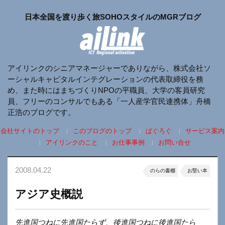
日本全国を渡り歩く旅SOHOスタイルのMGRブログ
アイリンクのシニアマネージャーでありながら、株式会社ソ
ーシャルキャピタルインテグレーションの代表取締役を務
め、また時にはまちづくりNPOの平職員、大学の客員研究
員、フリーのコンサルでもある「一人産学官民連携体」舟橋
正浩のブログです。
会社サイトのトップ
このブログのトップ
ぱぐろぐ
サービス案内
アイリンクのこと
お仕事事例
お問い合せ
2008.04.22
のらの書棚
お堅い本
アジア史概説
先進国つねに先進国たらず、後進国つねに後進国たら