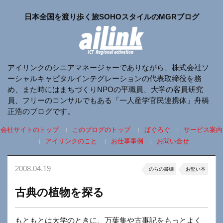
日本全国を渡り歩く旅SOHOスタイルのMGRブログ
アイリンクのシニアマネージャーでありながら、株式会社ソ
ーシャルキャピタルインテグレーションの代表取締役を務
め、また時にはまちづくりNPOの平職員、大学の客員研究
員、フリーのコンサルでもある「一人産学官民連携体」舟橋
正浩のブログです。
会社サイトのトップ
このブログのトップ
ぱぐろぐ
サービス案内
アイリンクのこと
お仕事事例
お問い合せ
2008.04.19
のらの書棚
お堅い本
古典の植物を探る
もともとは大学のときに、万葉集や古事記をもっとよく