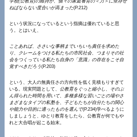
学校(公教育)の維持が、個々の家庭養育の＜力＞に依存せ
ねばならない度合いが高まった
(P.212)
という状況になっているという指摘は優れていると思
う。とはいえ、
ことあれば、ささいな事柄までいちいち責任を求めた
り、クレームをつける私たちの市民社会、つまりその社
会をつくっている私たち自身の「意識」の存在をこそ自
覚すべきだろう
(P.203)
という、大人の無責任さの方向性を低く見積もりすぎて
いる。現実問題として、
公教育をぐっと縮小し、そのぶ
ん得られた時間を用いて、多種多様な習いごとの場やさ
まざまなタイプの私塾を、子どもたちが自分たちの関心
や能力や目的に適ったものを選んで
(P.234)学べるように
しましょうと、ゆとり教育をしたら、公教育が何でもや
れと大合唱が起こる始末。