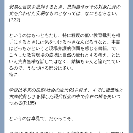
安易な言説を批判するとき、批判自体がその対象に身の
丈を合わせた安易なものとなっては、なにもならない。
(P.32)
というのはもっともだし、特に程度の低い教育批判を相
手にするときには気をつけるべきなんだろうなと。本書
はどっちかというと現場弁護的側面を感じる書籍。で、
こうした教育現場の崩壊は自然の流れとする考え。とは
いえ荒唐無稽な話しではなく、結構ちゃんと論だててい
るので、うなづける部分は多い。
特に、
学校は本来の役割(社会の近代化)を終え、すでに後進性と
古典的貧しさを脱した現代社会の中で存在の根を失いつ
つある
(P.185)
というのは卓見で、だからこそ、