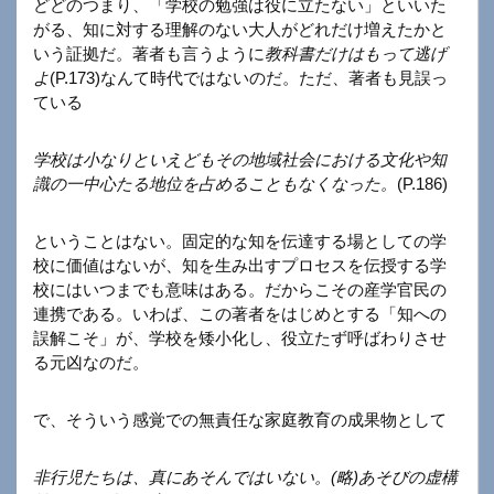
どどのつまり、「学校の勉強は役に立たない」といいた
がる、知に対する理解のない大人がどれだけ増えたかと
いう証拠だ。著者も言うように
教科書だけはもって逃げ
よ
(P.173)なんて時代ではないのだ。ただ、著者も見誤っ
ている
学校は小なりといえどもその地域社会における文化や知
識の一中心たる地位を占めることもなくなった。
(P.186)
ということはない。固定的な知を伝達する場としての学
校に価値はないが、知を生み出すプロセスを伝授する学
校にはいつまでも意味はある。だからこその産学官民の
連携である。いわば、この著者をはじめとする「知への
誤解こそ」が、学校を矮小化し、役立たず呼ばわりさせ
る元凶なのだ。
で、そういう感覚での無責任な家庭教育の成果物として
非行児たちは、真にあそんではいない。(略)あそびの虚構