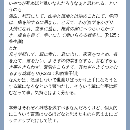
いやつが死ぬほど嫌いなんだろうなぁと思われる。とい
うのも、
俗医、利口にして、医学と療治とは別のことにて、学問
は、病を治するに用なし、と云て、わが無学をかざり、
人情になれ、世事に熟し、権貴の家にへつらいちかづ
き、虚名を得て、幸いにして用いらるる者多し。
(P.125：
養生訓)
とか
凡そ学問して、親に孝し、君に忠し、家業をつとめ、身
をたて、道を行い、よろずの功業をなすも、皆むずかし
き事をきらわず、苦労をこらえて、其わざをよくつとむ
るより成就せり
(P.229：和俗童子訓)
なんかは、勉強しないで世渡りばっかり上手になろうと
する輩になるなという警句だし、そういう輩に仕事は頼
むなって事。気持ちはよく分かる。
本来はそれぞれ雑感を残すべきなんだろうけど、個人的
にこういう言葉はなるほどなと思えたものを気ままにピ
ックアップだけして読了。