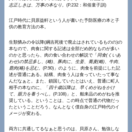
志正しきは、万事の本なり。
(P.232：和俗童子訓)
江戸時代に貝原益軒という人が書いた予防医療の本と子
供の教育方法の本。
生類憐みの令以降(綱吉死後で廃止はされているものの)の
本なので、肉食に関する記述は全部だめ的なものが多い
のかと思ったら、肉の食い合わせの解説で「
同食(くいあ
わせ)の禁忌多し、(略)、豚肉に、生姜、蕎麦(略)、牛肉、
鹿肉(略)を忌む。
(P.90)」のように、肉食を前提にした記
述が普通にある。結構、肉食う人は食っていたって事な
んだなぁと。また、鎖国していたとはいえ、普通に町人
相手の本なのに、「
四十歳以降は、早くめがねをかけ
て、眼力を養うべし。
(P.108)」と、舶来品のめがねを推
奨している。ということは、この時点で普通の代物だっ
たということだろう。なんとなく僕自身の江戸時代のイ
メージが変わる。
両方に共通してるなぁと思うのは、貝原さん、勉強しな