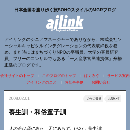
日本全国を渡り歩く旅SOHOスタイルのMGRブログ
アイリンクのシニアマネージャーでありながら、株式会社ソ
ーシャルキャピタルインテグレーションの代表取締役を務
め、また時にはまちづくりNPOの平職員、大学の客員研究
員、フリーのコンサルでもある「一人産学官民連携体」舟橋
正浩のブログです。
会社サイトのトップ
このブログのトップ
ぱぐろぐ
サービス案内
アイリンクのこと
お仕事事例
お問い合せ
2008.02.01
のらの書棚
お堅い本
養生訓・和俗童子訓
人の命は我にあり、天にあらず。
(P.27：養生訓)