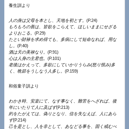
養生訓より
人の身は父母を本とし、天地を初とす。
(P.24)
もろもろの善は、皆欲をこらえて、ほしいままにせざる
よりおこる。
(P.29)
たとい財禄を求め得ても、多病にして短命なれば、用な
し。
(P.40)
酒は天の美禄なり。
(P.91)
心は人身の主君也。
(P.101)
老後はかえって、多欲にしていかりうらみ(怒り恨み)多
く、晩節をうしなう人多し。
(P.159)
和俗童子訓より
わかき時、安楽にて、なす事なく、難苦をへざれば、後
年にいたりて人に及ばず
(P.213)
約をたがえては、偽りとなり、信を失なえば、人にあら
ず
(P.214)
己を是とし、人を非として、あなどる事を、固く戒むべ