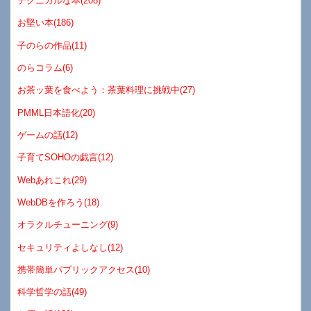
テクニカルな本(208)
お堅い本(186)
子のらの作品(11)
のらコラム(6)
お茶ッ葉を食べよう：茶葉料理に挑戦中(27)
PMML日本語化(20)
ゲームの話(12)
子育てSOHOの戯言(12)
Webあれこれ(29)
WebDBを作ろう(18)
オラクルチューニング(9)
セキュリティよしなし(12)
携帯簡単パブリックアクセス(10)
科学哲学の話(49)