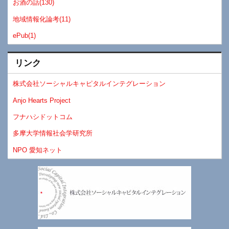
お酒の話(130)
地域情報化論考(11)
ePub(1)
リンク
株式会社ソーシャルキャピタルインテグレーション
Anjo Hearts Project
フナハシドットコム
多摩大学情報社会学研究所
NPO 愛知ネット