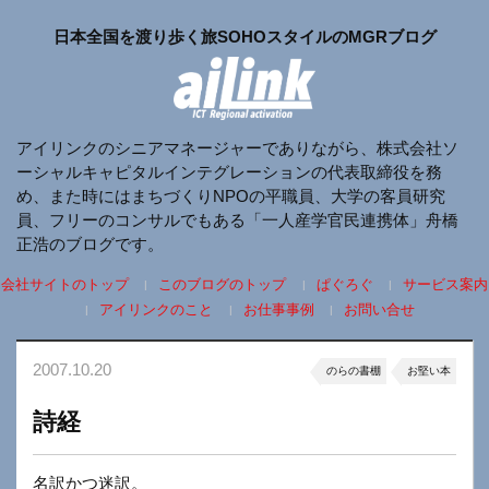
日本全国を渡り歩く旅SOHOスタイルのMGRブログ
アイリンクのシニアマネージャーでありながら、株式会社ソ
ーシャルキャピタルインテグレーションの代表取締役を務
め、また時にはまちづくりNPOの平職員、大学の客員研究
員、フリーのコンサルでもある「一人産学官民連携体」舟橋
正浩のブログです。
会社サイトのトップ
このブログのトップ
ぱぐろぐ
サービス案内
アイリンクのこと
お仕事事例
お問い合せ
2007.10.20
のらの書棚
お堅い本
詩経
名訳かつ迷訳。