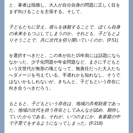
と、著者は指摘し、大人が自分自身の問題に正しく目を
まず向けることを主張する。そして、
子どもたちに甘え、彼らを抹殺することで、ぼくら自身
の未来をもつぶしてしまうのか、それとも、子どもとよ
りそうことで、共に次代を切り開いていくのか。
(P.51)
を選択すべきだと。この本が出た15年前には話題になら
なかった、少子化問題や年金問題など、まさに子どもと
いう次世代が無形の塊となって、無責任だった大人たち
へダメージを与えている。手遅れかも知れなし、そうで
はないかもしれないが、きちんと、子どもという存在に
向き合うべきだろう。
もともと、子どもという存在は、地域の共有財産であっ
た。地域の次代を担う存在としてみんなが認め、期待し
ていたからである。それが、いつのまにか、各家庭の中
で子育てをするようになってしまった。
(P.218)