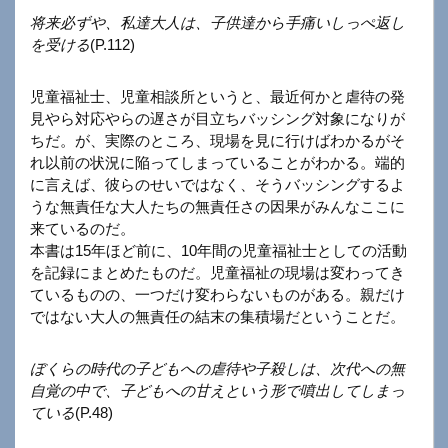
将来必ずや、私達大人は、子供達から手痛いしっぺ返し
を受ける
(P.112)
児童福祉士、児童相談所というと、最近何かと虐待の発
見やら対応やらの遅さが目立ちバッシング対象になりが
ちだ。が、実際のところ、現場を見に行けばわかるがそ
れ以前の状況に陥ってしまっていることがわかる。端的
に言えば、彼らのせいではなく、そうバッシングするよ
うな無責任な大人たちの無責任さの因果がみんなここに
来ているのだ。
本書は15年ほど前に、10年間の児童福祉士としての活動
を記録にまとめたものだ。児童福祉の現場は変わってき
ているものの、一つだけ変わらないものがある。親だけ
ではない大人の無責任の結末の集積場だということだ。
ぼくらの時代の子どもへの虐待や子殺しは、次代への無
自覚の中で、子どもへの甘えという形で噴出してしまっ
ている
(P.48)