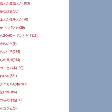
治とか政治とか(103)
多な話題(85)
金とか仕事とか(70)
かりし頃とか(29)
らSOHOってなんだ？(15)
去ののら(8)
らな生活(274)
らの書棚(914)
のことの本(199)
わい本(321)
クニカルな本(208)
堅い本(186)
のらの作品(11)
らコラム(6)