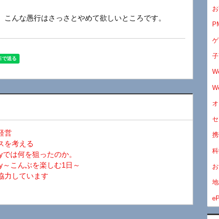
お
、こんな愚行はさっさとやめて欲しいところです。
P
ゲ
子
W
W
オ
セ
経営
携
スを考える
科
ayでは何を狙ったのか。
y～こんぶを楽しむ1日～
お
協力しています
地
eP