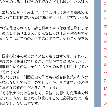
のためのつるし上げ会の中継なんざをお願いした気はあ
自
雑
、適切な法令をくみ上げ、それに則って粛々と組織の改
によって自動的にいらぬ財団は消えるし、他方でいる新
お
若
上げを見せられても、誰も日本の未来像は感じ取れませ
じめでしかありません。あんな仕分け作業をやる時間が
の
沿って再設計するのが仕事のはずです。それこそが本来
過
の
、国家の財布の考えは本来全く違うはずです。それを、
の
主義のお金を論じていること事態がすでにおかしいし、
昔
省関連というのは、子どものための政策を打ち上げてい
いるわけです。
や
票になるけど、財団経由で子どもの総合的施策を行うの
テ
ら払わないとでも言うのでしょうか。そこまで、今の現
う単純な図式のこだわるんでしょうか。
お
てくる現ナマだけを信じて、公益にお願いした事業で帰
子
んでしょうか。信じれる制度にするのに必要なのは、過
設計でしかないはずです。
の