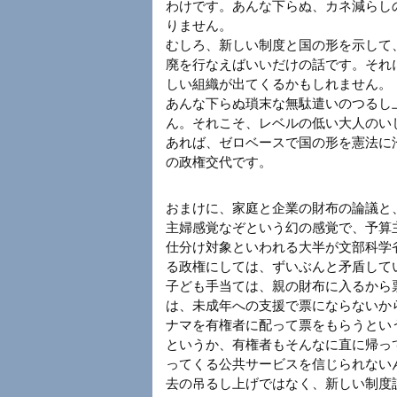
わけです。あんな下らぬ、カネ減らし
りません。
むしろ、新しい制度と国の形を示して
廃を行なえばいいだけの話です。それ
しい組織が出てくるかもしれません。
あんな下らぬ瑣末な無駄遣いのつるし
ん。それこそ、レベルの低い大人のい
あれば、ゼロベースで国の形を憲法に
の政権交代です。
おまけに、家庭と企業の財布の論議と
主婦感覚なぞという幻の感覚で、予算
仕分け対象といわれる大半が文部科学
る政権にしては、ずいぶんと矛盾して
子ども手当ては、親の財布に入るから
は、未成年への支援で票にならないか
ナマを有権者に配って票をもらうとい
というか、有権者もそんなに直に帰っ
ってくる公共サービスを信じられない
去の吊るし上げではなく、新しい制度