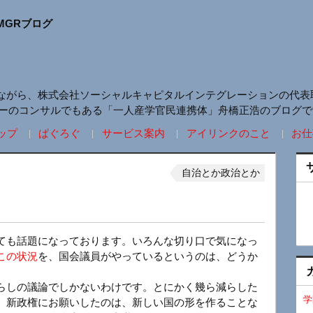
MGRブログ
ながら、株式会社ソーシャルキャピタルインテグレーションの代表
リーのコンサルでもある「一人産学官民連携体」舟橋正浩のブログで
ップ
ぱぐろぐ
サービス案内
アイリンクのこと
お仕
自治とか政治とか
ても話題になっております。いろんな切り口で気になっ
この状況
を、国会議員がやっているというのは、どうか
らしの議論でしかないわけです。とにかく幾ら減らした
学
、新政権にお願いしたのは、新しい国の形を作ることな