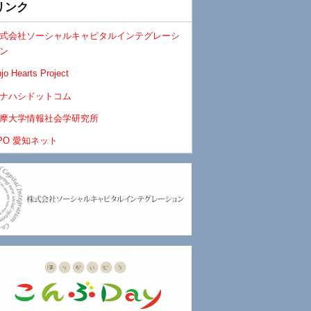
リンク
式会社ソーシャルキャピタルインテグレーシ
ン
jo Hearts Project
ナハシドットコム
摩大学情報社会学研究所
PO 愛知ネット