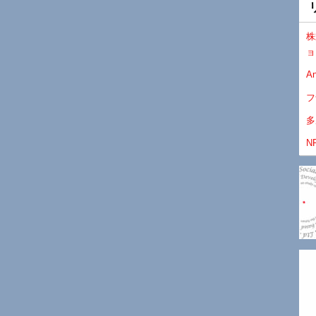
株
ョ
An
フ
多
N