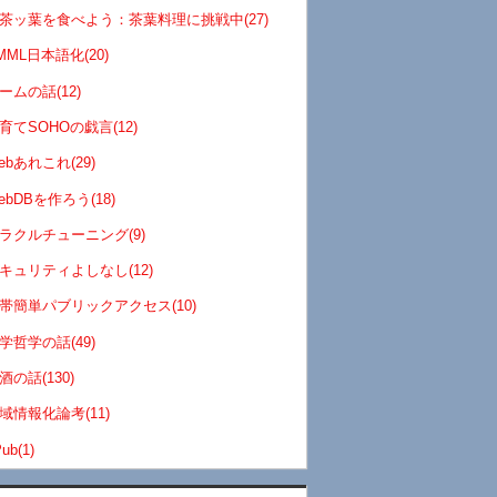
茶ッ葉を食べよう：茶葉料理に挑戦中(27)
MML日本語化(20)
ームの話(12)
育てSOHOの戯言(12)
ebあれこれ(29)
ebDBを作ろう(18)
ラクルチューニング(9)
キュリティよしなし(12)
帯簡単パブリックアクセス(10)
学哲学の話(49)
酒の話(130)
域情報化論考(11)
ub(1)