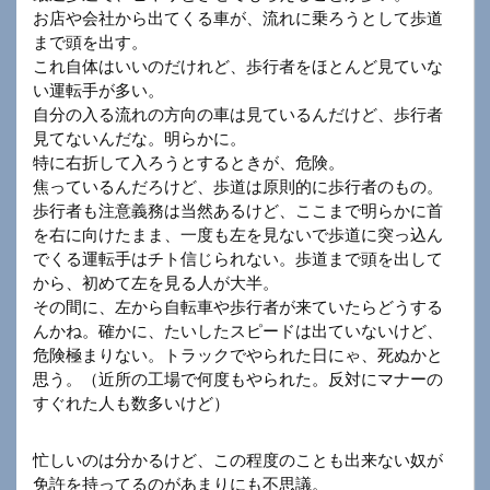
お店や会社から出てくる車が、流れに乗ろうとして歩道
まで頭を出す。
これ自体はいいのだけれど、歩行者をほとんど見ていな
い運転手が多い。
自分の入る流れの方向の車は見ているんだけど、歩行者
見てないんだな。明らかに。
特に右折して入ろうとするときが、危険。
焦っているんだろけど、歩道は原則的に歩行者のもの。
歩行者も注意義務は当然あるけど、ここまで明らかに首
を右に向けたまま、一度も左を見ないで歩道に突っ込ん
でくる運転手はチト信じられない。歩道まで頭を出して
から、初めて左を見る人が大半。
その間に、左から自転車や歩行者が来ていたらどうする
んかね。確かに、たいしたスピードは出ていないけど、
危険極まりない。トラックでやられた日にゃ、死ぬかと
思う。（近所の工場で何度もやられた。反対にマナーの
すぐれた人も数多いけど）
忙しいのは分かるけど、この程度のことも出来ない奴が
免許を持ってるのがあまりにも不思議。