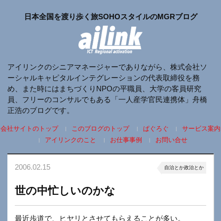
日本全国を渡り歩く旅SOHOスタイルのMGRブログ
アイリンクのシニアマネージャーでありながら、株式会社ソ
ーシャルキャピタルインテグレーションの代表取締役を務
め、また時にはまちづくりNPOの平職員、大学の客員研究
員、フリーのコンサルでもある「一人産学官民連携体」舟橋
正浩のブログです。
会社サイトのトップ
このブログのトップ
ぱぐろぐ
サービス案内
アイリンクのこと
お仕事事例
お問い合せ
2006.02.15
自治とか政治とか
世の中忙しいのかな
最近歩道で、ヒヤリとさせてもらえることが多い。