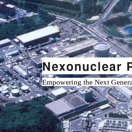
Nexonuclear P
Empowering the Next Generat